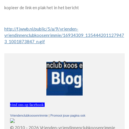
kopieer de link en plak het in het bericht
http://f.jwwb.nl/public/5/a/9/vrienden-
vriendinnenclubkoosenrimmie/16934309_135444201127947
3_1001873847_n.gif
vind ons op facebook
Vriendenclubkoosenrimmie
|
Promoot jouw pagina ook
© 2010 - 2026 Vrienden-vriendinnenclubkoosenrimmie