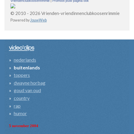
Vriendenclubkoosenrimmie
|
Promoot jouw pagina ook
© 2010 - 2026 Vrienden-vriendinnenclubkoosenrimmie
Powered by
JouwWeb
video'clips
nederlands
buitenlands
toppers
dwayne horbag
goud van oud
country
rap
humor
5 november 2004