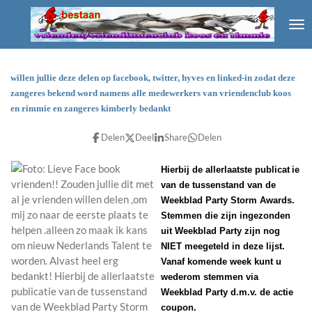
Ga
direct
naar
de
hoofdinhoud
willen jullie deze delen op facebook, twitter, hyves en linked-in zodat deze
zangeres bekend word namens alle medewerkers van vriendenclub koos
en rimmie en zangeres kimberly bedankt
Delen
Deel
Share
Delen
Hierbij de allerlaatste publicat
ie
van de tussenstand van de
Weekblad Party Storm Awards.
Stemmen die zijn ingezonden
uit Weekblad Party zijn nog
NIET meegeteld in deze lijst.
Vanaf komende week kunt u
wederom stemmen via
Weekblad Party d.m.v. de actie
coupon.