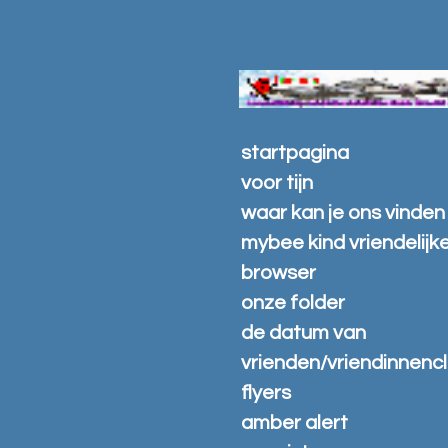
Ga
direct
naar
de
hoofdinhoud
startpagina
voor tijn
waar kan je ons vinden
mybee kind vriendelijk
browser
onze folder
de datum van
vrienden/vriendinnenc
flyers
amber alert