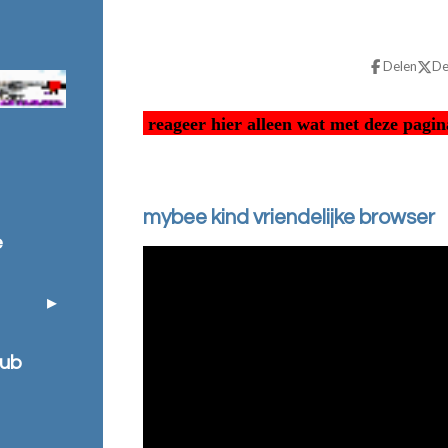
Delen
De
reageer hier alleen wat met deze pagi
mybee kind vriendelijke browser
e
lub