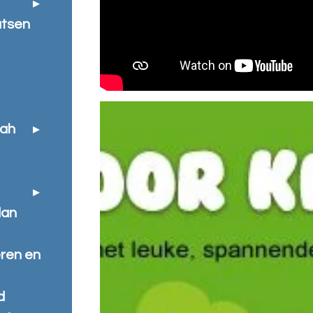
atsen
oah
dan
e
eren en
d