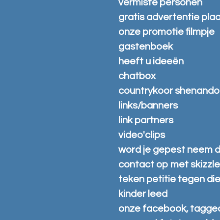
vermiste personen
gratis advertentie pla
onze promotie filmpje
gastenboek
heeft u ideeën
chatbox
countrykoor shenand
links/banners
link partners
video'clips
word je gepest neem 
contact op met skizzl
teken petitie tegen di
kinder leed
onze facebook, tagge