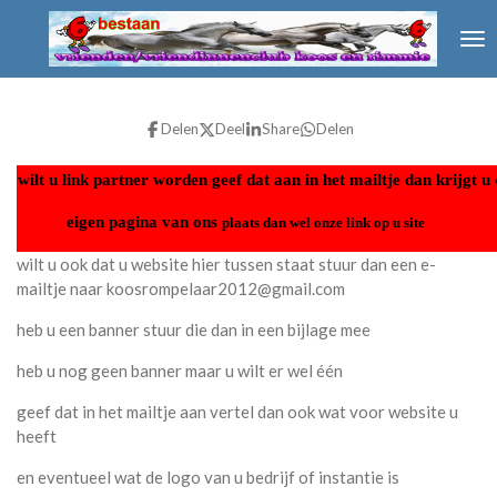
Ga
direct
naar
de
hoofdinhoud
Delen
Deel
Share
Delen
wilt u link partner worden geef dat aan in het mailtje dan krijgt u
eigen pagina van ons
plaats dan wel onze link op u site
wilt u ook dat u website hier tussen staat stuur dan een e-
mailtje naar koosrompelaar2012@gmail.com
heb u een banner stuur die dan in een bijlage mee
heb u nog geen banner maar u wilt er wel één
geef dat in het mailtje aan vertel dan ook wat voor website u
heeft
en eventueel wat de logo van u bedrijf of instantie is