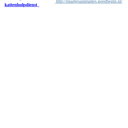
http://plaatjesanimaties.goedbegin.nl/
kattenhulpdienst