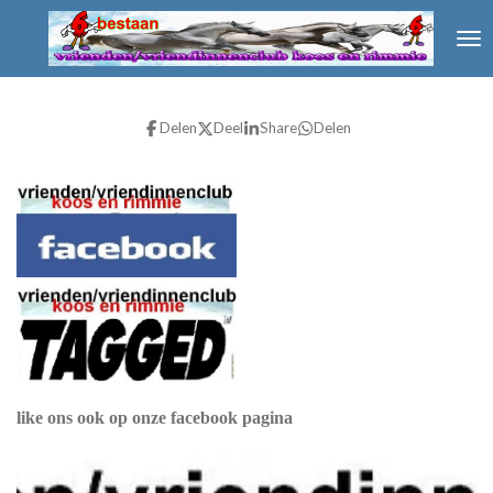
Ga
direct
naar
de
hoofdinhoud
Delen
Deel
Share
Delen
like ons ook op onze facebook pagina