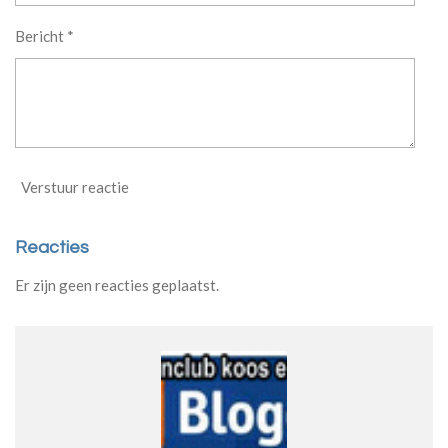
6
Bericht *
2
5
s
t
e
r
r
Verstuur reactie
e
n
Reacties
Er zijn geen reacties geplaatst.