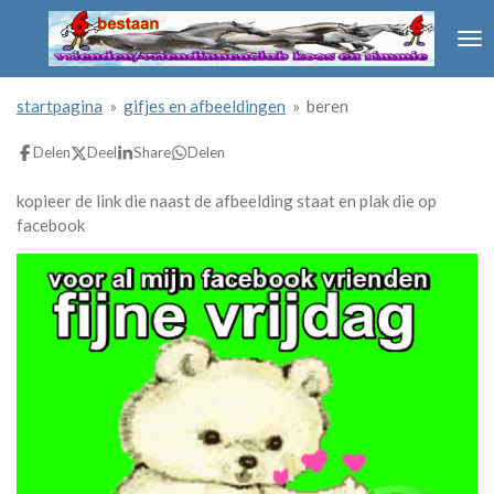
Ga
direct
naar
de
startpagina
»
gifjes en afbeeldingen
»
beren
hoofdinhoud
Delen
Deel
Share
Delen
kopieer de link die naast de afbeelding staat en plak die op
facebook