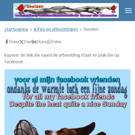
Ga
direct
naar
de
startpagina
»
gifjes en afbeeldingen
»
honden
hoofdinhoud
Delen
Deel
Share
Delen
kopieer de link die naast de afbeelding staat en plak die op
facebook